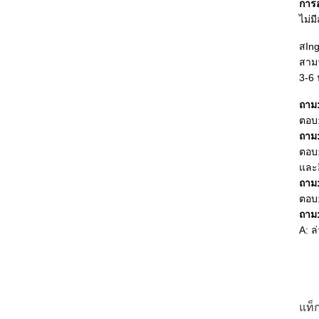
การอ
ไม่ม
ส
Ing
สาม
3-6 
ถาม:
ตอบ:
ถาม:
ตอบ:
และ
ถาม:
ตอบ
ถาม:
A: ล
แท็