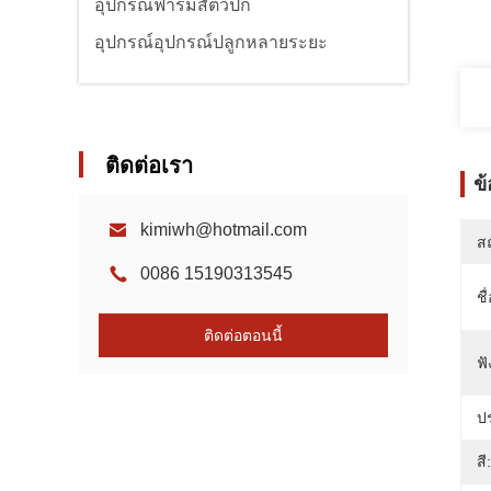
อุปกรณ์ฟาร์มสัตว์ปีก
อุปกรณ์อุปกรณ์ปลูกหลายระยะ
ติดต่อเรา
ข
kimiwh@hotmail.com
สถ
0086 15190313545
ชื
ติดต่อตอนนี้
ฟั
ป
สี: