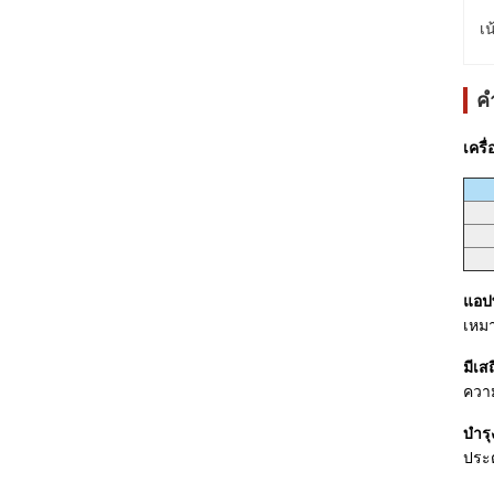
เน
ค
เครื
แอปพ
เหมา
มีเส
ความ
บำรุ
ประ