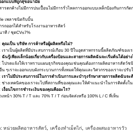
อกแบบที่ถูกสุขอนามัย
ีสารตกค้างไม่มีการปนเปื้อนไม่มีการรั่วไหลการออกแบบเหล็กป้องกันการกัด
le เพลาชนิดริบบิ้น
ารถออกได้สำหรับโรงงานอาหารสัตว์
นาที / ชุดCV≤7%
 คุณเป็น บริษัท การค้าหรือผู้ผลิตหรือไม่?
 เราเป็นผู้ผลิตที่มีประสบการณ์เกือบ 30 ปีในอุตสาหกรรมนี้ผลิตภัณฑ์ขอ
 ฉันรู้เพียงเล็กน้อยเกี่ยวกับเครื่องป้อนและสายการผลิตฉันจะเริ่มต้นได้อย่า
 โปรดแจ้งให้เราทราบแผนธุรกิจของคุณเช่นคุณต้องการผลิตอาหารสัตว์ชนิดใ
อื่น ๆเราจะออกแบบผังกระบวนการทั้งหมดให้คุณและวิศวกรของเราจะปรั
 เราไม่มีประสบการณ์ในการดำเนินการและบำรุงรักษาสายการผลิตฉันจะติด
: ช่างเทคนิคของเราจะไปที่สถานที่ของคุณและให้คำแนะนำในการติดตั้งใ
 เงื่อนไขการชำระเงินของคุณคืออะไร?
่วงหน้า 30% T / T และ 70% T / T ก่อนจัดส่งหรือ 100% L / C ที่เห็น
ก:
หน่วยผลิตอาหารสัตว์
,
เครื่องทำเม็ดไก่
,
เครื่องผสมอาหารวัว