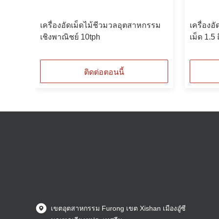
นาด
เครื่องอัดเม็ดไม้ชีวมวลอุตสาหกรรม
เครื่องอ
เชิงพาณิชย์ 10tph
เม็ด 1.5
ติดต่อตอนนี้
เขตอุตสาหกรรม Furong เขต Xishan เมืองอู๋ซี