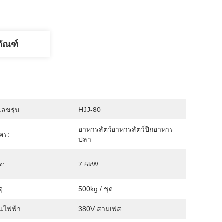
ภัณฑ์
ลขรุ่น
HJJ-80
อาหารสัตว์อาหารสัตว์ปีกอาหาร
คร:
ปลา
จ:
7.5kW
ุ:
500kg / ชุด
นไฟฟ้า:
380V สามเฟส