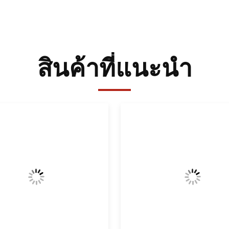
สินค้าที่แนะนํา